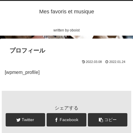
Mes favoris et musique
written by oboist
プロフィール
2022.03.08
2022.01.24
[wpmem_profile]
シェアする
Twitter
Facebook
コピー