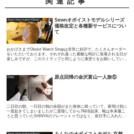
関連記事
Sewnオボイストモデルシリーズ
Sewn shoe-maker×Oboist
価格改定と各種新サービスについ
て
おかげさまでOboist Watch Strapは非常に好評で、たくさんオーダー
をいただいております。それぞれ違った素敵な時計に装着される日が
楽しみですが、このストラップと同じように漆塗りをお願いしていた
のがSewnオボイストモデル用のギ...
原点回帰の金沢富山一人旅⑤
Diary
二日目の朝。一日目の熱の余韻がまだ身体に残っていて、夜明け前に
一度起きてしまいましたが二度寝してから7時頃起床。靴は本来履こ
うと思っていたSHINYAのプレーントゥではなく、前日手に入れたば
かりのKOKONで過ごすことにしました。kino...
みんなのオボイストモデル 京都
Sewn shoe-maker×Oboist