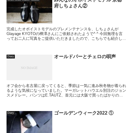
府しちょさん②
完成したオボイストモデルのプレメンテナンスを、しちょさんが
Glayage KYOTOの樺澤さんにご依頼されたようで^ ^ 今回無理を言
ってお二人に写真をご提供いただきましたので、こちらでも紹介した
いと思います。元々、私と樺澤さんを繋いでく...
オールドパーとチェロの唄声
Diary
オフ会から名古屋に戻ってくると、季節は一気に進み秋冬物が着られ
るような気候になっていました。マーガレットハウエル別注のジョン
スメドレー。パンツはE.TAUTZ、首元には大阪で買ったばかりのマ
ルティニークのスカーフ。食べた分、十分にRIZA...
ゴールデンウィーク2022 ①
Diary