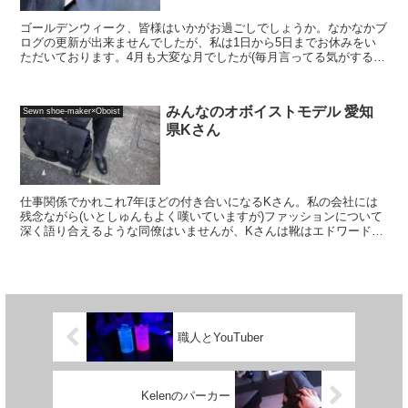
ゴールデンウィーク、皆様はいかがお過ごしでしょうか。なかなかブ
ログの更新が出来ませんでしたが、私は1日から5日までお休みをい
ただいております。4月も大変な月でしたが(毎月言ってる気がする)
なんとか仕事を納めて、30日の夜はオーケストラの先...
みんなのオボイストモデル 愛知
Sewn shoe-maker×Oboist
県Kさん
仕事関係でかれこれ7年ほどの付き合いになるKさん。私の会社には
残念ながら(いとしゅんもよく嘆いていますが)ファッションについて
深く語り合えるような同僚はいませんが、Kさんは靴はエドワードグ
リーンやジョンロブなどをよく履いていて、時計につい...
職人とYouTuber
Kelenのパーカー