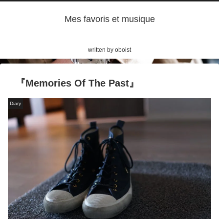
Mes favoris et musique
written by oboist
『Memories Of The Past』
Diary