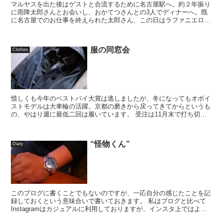
マルヤスを出た後はゲストと合流するために名古屋駅へ。約２年振り
に雨降太郎さんとお会いし、おかてつさんとの3人でディナーへ。既
に名古屋でのお仕事を終えられた太郎さん、この日はラファニエロで
ビスポークされたヘリンボーンの生地にガジアーノ&am...
服の同窓会
Clothes
惜しくも今年のベストバイ大賞は逃しましたが、冬になってもオボイ
ストモデルは大車輪の活躍。京都の磨きから戻ってきてからというも
の、やはり週に最低二回は履いています。 受注は11月末で打ち切り
ましたが、ありがたいことに今月入って...
“怪物くん”
Diary
このブログに書くことでもないのですが、一応自分の感じたことを記
録しておくという意味合いで書いておきます。 私はブログと比べて
Instagramはカジュアルに利用しておりますが、インスタ上ではよ
く“怪物くん”というニックネームで書いて...