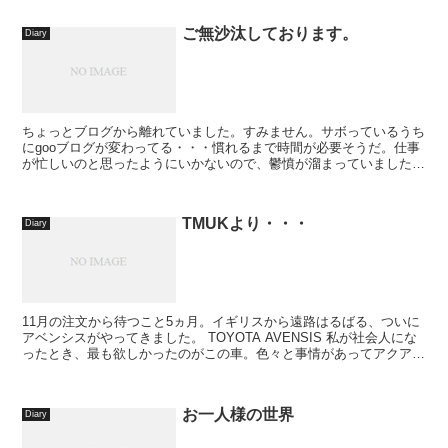
ご無沙汰しております。
Diary
ちょっとブログから離れていました。すみません。サボっているうち
にgooブログが変わってる・・・慣れるまで時間が必要そうだ。仕事
が忙しいのと思ったようにいかないので、鬱憤が溜まっていました。
DSPTCH カメラ スリング ストラップ CAM...
TMUKより・・・
Diary
11月の注文から待つこと5ヵ月。イギリスから遠路はるばる、ついに
アベンシスがやってきました。 TOYOTA AVENSIS 私が社会人にな
ったとき、最も欲しかったのがこの車。色々と事情があってアクアを
選んだ(これは...
お一人様の世界
Diary