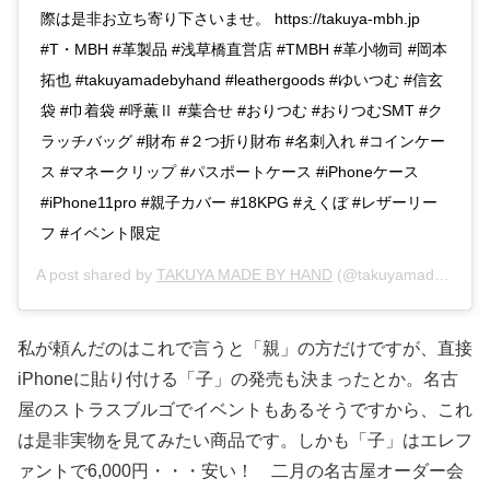
際は是非お立ち寄り下さいませ。 https://takuya-mbh.jp
#T・MBH #革製品 #浅草橋直営店 #TMBH #革小物司 #岡本
拓也 #takuyamadebyhand #leathergoods #ゆいつむ #信玄
袋 #巾着袋 #呼薫Ⅱ #葉合せ #おりつむ #おりつむSMT #ク
ラッチバッグ #財布 #２つ折り財布 #名刺入れ #コインケー
ス #マネークリップ #パスポートケース #iPhoneケース
#iPhone11pro #親子カバー #18KPG #えくぼ #レザーリー
フ #イベント限定
A post shared by
TAKUYA MADE BY HAND
(@takuyamadebyhand) on
私が頼んだのはこれで言うと「親」の方だけですが、直接
iPhoneに貼り付ける「子」の発売も決まったとか。名古
屋のストラスブルゴでイベントもあるそうですから、これ
は是非実物を見てみたい商品です。しかも「子」はエレフ
ァントで6,000円・・・安い！ 二月の名古屋オーダー会