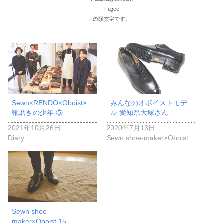
Fugee
の頭文字です。
Sewn×RENDO×Oboist×
みんなのオボイストモデ
靴磨きの少年 ⑤
ル 愛知県大塚さん
2021年10月26日
2020年7月13日
Diary
Sewn shoe-maker×Oboist
Sewn shoe-
maker×Oboist 15