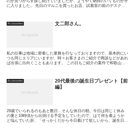
のが見つからず探し続けていましたが、ようやく納得のいくものが手
に入りました。 先日のマルニを買ったお店、試着室の前のデスクに
置いてあったのを見て一目惚れ。妻が服や靴...
文二郎さん。
Accessories
私の仕事は地域に密着した業務を行なっておりますので、基本的にい
つも同じエリアにいますが、時々お客さまのご紹介で商談などがあれ
ば出張に出向くこともあります。 この日もご紹介の案件で和歌山県
で2件の商談。アポイントメントは17時でしたが...
20代最後の誕生日プレゼント【前
Accessories
編】
28歳でいられるのもあと数日…そんな休日の朝。今日は同じく休み
の妻と10時頃から出掛ける予定をしていたので、はて何を着ようか
と悩んでいた折、「せっかくだから今日着けて欲しいから、誕生日プ
レゼント」と思いがけない言葉をかけてく...