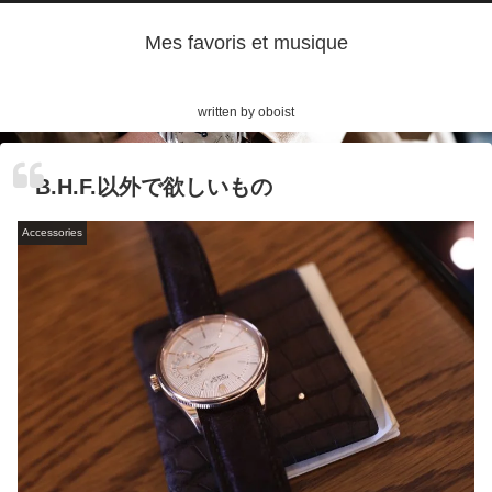
Mes favoris et musique
written by oboist
B.H.F.以外で欲しいもの
Accessories