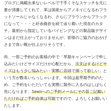
ブログに掲載出来ないレベルで下手くそなスケッチを元に
妻が清書してくれて、革は国産からアノネイになるわフラ
ットソールじゃなくなるわ、さらにブラウンからブラック
になって・・・と紆余曲折を経て辿り着いた現在のカタ
チ。最初から指定しているパイピングなどの製品版デザイ
ンはまだ仕上がっておりませんが、皆様のご協力のおかげ
さまで良い靴が仕上がりそうです。
尚、一部ご予約のお客様の中で「早期キャンペーンで申し
込みたいけどサイズだけが心配だから、
注文はするけどサ
イズはもう少し悩みたい・実際に店頭で測って欲しい
」と
いう方が数名いらっしゃいます。今回は超早期予約のた
め、ご予約をいただいても実際に製作に入るのはしばらく
先になります。
Sewnへのご予約メールにその旨ご記載い
ただければご予約自体は可能
ですので、よろしくお願いい
たします。