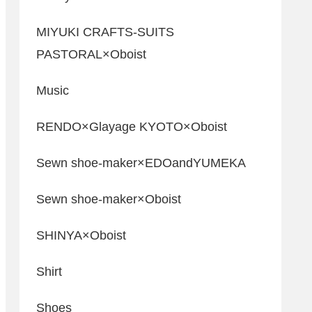
MIYUKI CRAFTS-SUITS
PASTORAL×Oboist
Music
RENDO×Glayage KYOTO×Oboist
Sewn shoe-maker×EDOandYUMEKA
Sewn shoe-maker×Oboist
SHINYA×Oboist
Shirt
Shoes