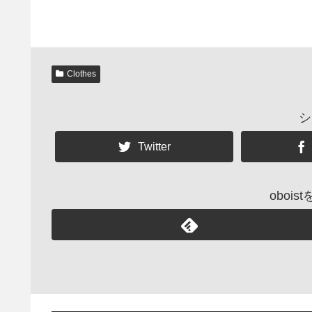
Clothes
シ
Twitter
oboi