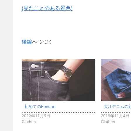
(見たことのある景色)
後編
へつづく
初めてのFendart
大江デニムの
2022年11月9日
2019年11月4日
Clothes
Clothes