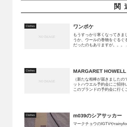
関
ワンポケ
Clothes
もうすっかり寒くなってきました。 今夜なんかは、今年初めてマフラーとい
うか、ウールの巻物をぐるぐ
だったのも
MARGARET HOWELL
Clothes
（新たな相棒が届きましたのでテストがて
ットハウエル予約会にご招待いただきまし
このブランドの予約会に行くこ
m039のシアサッカー
Clothes
マークチョウのIGTVやrain