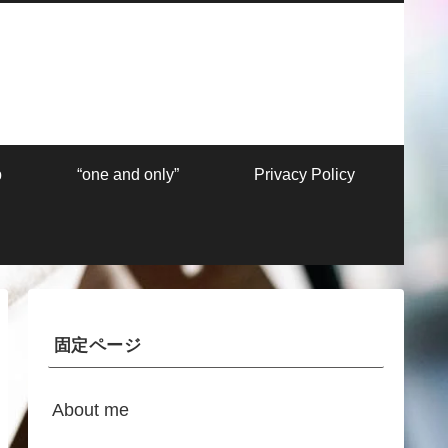
p
“one and only”
Privacy Policy
固定ページ
About me