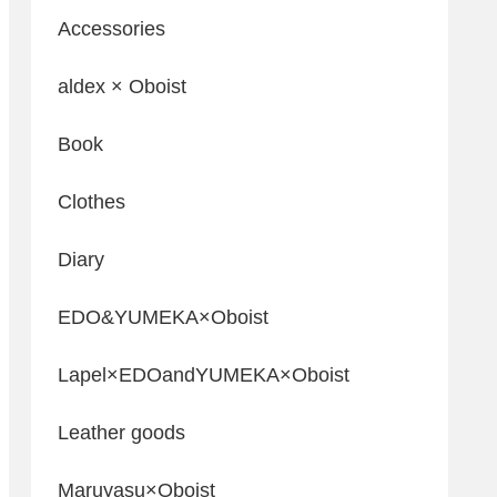
Accessories
aldex × Oboist
Book
Clothes
Diary
EDO&YUMEKA×Oboist
Lapel×EDOandYUMEKA×Oboist
Leather goods
Maruyasu×Oboist