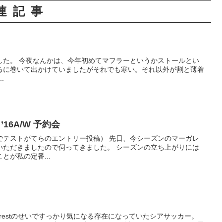
連記事
うかストールとい
るに巻いて出かけていましたがそれでも寒い。それ以外が割と薄着
ありますが。。。 ...
 ’16A/W 予約会
らのエントリー投稿） 先日、今シーズンのマーガレ
たので伺ってきました。 シーズンの立ち上がりには
とが私の定番...
yforestのせいですっかり気になる存在になっていたシアサッカー。