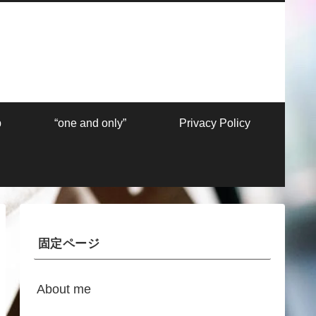
p
“one and only”
Privacy Policy
固定ページ
About me