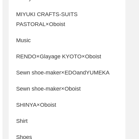
MIYUKI CRAFTS-SUITS
PASTORAL×Oboist
Music
RENDO×Glayage KYOTO×Oboist
Sewn shoe-maker×EDOandYUMEKA
Sewn shoe-maker×Oboist
SHINYA×Oboist
Shirt
Shoes