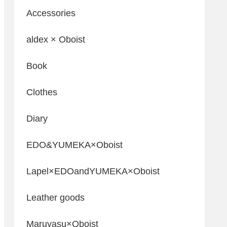
Accessories
aldex × Oboist
Book
Clothes
Diary
EDO&YUMEKA×Oboist
Lapel×EDOandYUMEKA×Oboist
Leather goods
Maruyasu×Oboist