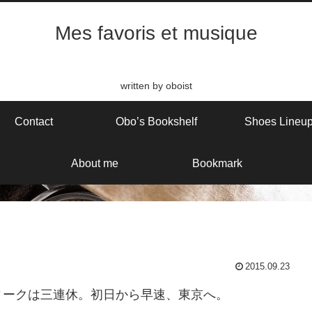
Mes favoris et musique
written by oboist
Contact
Obo’s Bookshelf
Shoes Lineu
About me
Bookmark
2015.09.23
ィークは三連休。初日から早速、東京へ。