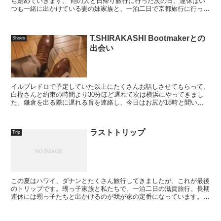
ち始めていきます。 鞄の人と日帰り旅行に行った次の日。連休はい
つも一緒に出かけている妻の妹家族と、一泊二日で京都旅行に行って
きました。 持ち物は機動性重視で。甥...
T.SHIRAKASHI Bootmakerとの
Shoes
出会い
イルプレドロで予定していた以上にたくさんお話しさせてもらって、
白樫さんと約束の時間より30分ほど遅れて次は横浜にやってきまし
た。鎌倉を出る際に遅れる旨を連絡し、今日はお尻が18時と聞いて
いたので16時からの約2時間。ずっとお会いしてみたか...
ラストトリップ
Trip
この夏はハワイ、ダナンとたくさん旅行してきましたが、これが最後
のトリップです。甥っ子家族と私たちで、一泊二日の滋賀旅行。長期
連休には甥っ子たちと出かけるのが我が家の定番になっています。国
内旅行の定番・グローブトロッター。最初に向かった先は...