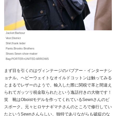
Jacket:Barbour
Vest:District
Shirt:frank leder
Pants:Brooks Brothers
Shoes:Sewn shoe-maker
Bag:PORTER×UNITED ARROWS
まず目を引くのはヴィンテージのバブアー・インターナシ
ョナル。ヘビーウェイトなオイルドコットンは触ってみる
とまるでレザーのようで、輸入した際に関税で革と間違え
られてガッツリ税金取られたという逸話付きの大物です！
笑 靴はOboistモデルを作ってくれているSewnさんのビ
スポーク。元々ヒロヤナギマチさんのところで修行してい
たというSewnさんらしい、独特でありながらも破綻のな