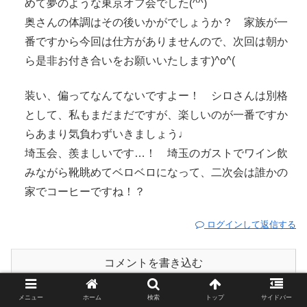
めて夢のような東京オフ会でした(^^)
奥さんの体調はその後いかがでしょうか？ 家族が一
番ですから今回は仕方がありませんので、次回は朝か
ら是非お付き合いをお願いいたします)^o^(
装い、偏ってなんてないですよー！ シロさんは別格
として、私もまだまだですが、楽しいのが一番ですか
らあまり気負わずいきましょう♩
埼玉会、羨ましいです…！ 埼玉のガストでワイン飲
みながら靴眺めてベロベロになって、二次会は誰かの
家でコーヒーですね！？
ログインして返信する
コメントを書き込む
メニュー
ホーム
検索
トップ
サイドバー
ホーム
Trip