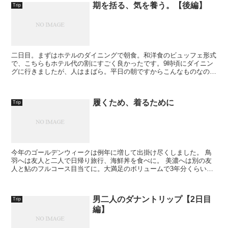
期を括る、気を養う。【後編】
Trip
二日目。まずはホテルのダイニングで朝食。和洋食のビュッフェ形式
で、こちらもホテル代の割にすごく良かったです。9時頃にダイニン
グに行きましたが、人はまばら。平日の朝ですからこんなものなので
しょうが、おかげさまで静かに優雅に過ごすことが出来ま...
履くため、着るために
Trip
今年のゴールデンウィークは例年に増して出掛け尽くしました。 鳥
羽へは友人と二人で日帰り旅行、海鮮丼を食べに。 美濃へは別の友
人と鮎のフルコース目当てに。大満足のボリュームで3年分くらい鮎
を食べた気分。 ...
男二人のダナントリップ【2日目
Trip
編】