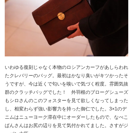
いわゆる復刻じゃなく本物のロシアンカーフがあしらわれ
たクレバリーのバッグ。最初はかなり臭いがキツかったそ
うですが、今は近くで匂いを嗅いで気づく程度。雰囲気抜
群のクラッチバッグでした！ 外羽根のブローグシューズ
もシロさんのこのフォスターを見て欲しくなってしまった
し、相変わらず強い影響力を持った御仁でした。3×1のデ
ニムはニューヨーク滞在中にオーダーしたもので、なべこ
ぱんさんはお尻の辺りを見て気付かれてました。さすがジ