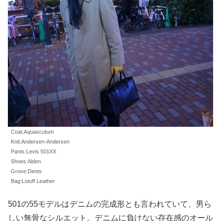
Coat:Aquascutum
Knit:Andersen-Andersen
Pants:Levis 501XX
Shoes:Alden
Grove:Dents
Bag:Lotuff Leather
501の55モデルはデニムの完成形とも言われていて、男ら
しい無骨なシルエット。デニムに負けない存在感のオール