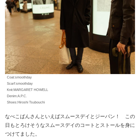
Coat:smoothday
Scarf:smoothday
Knit:MARGARET HOWELL
Denim:A.P.C.
Shoes:Hiroshi Tsubouchi
なべこぱんさんといえばスムースデイとジーパン！ この
日もとろけそうなスムースデイのコートとストールを身に
つけてました。