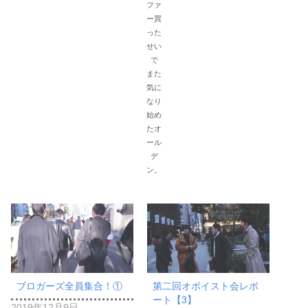
ファ
ー買
った
せい
で
また
気に
なり
始め
たオ
ール
デ
ン。
ブロガーズ全員集合！①
第二回オボイスト会レポ
ート【3】
2019年12月9日