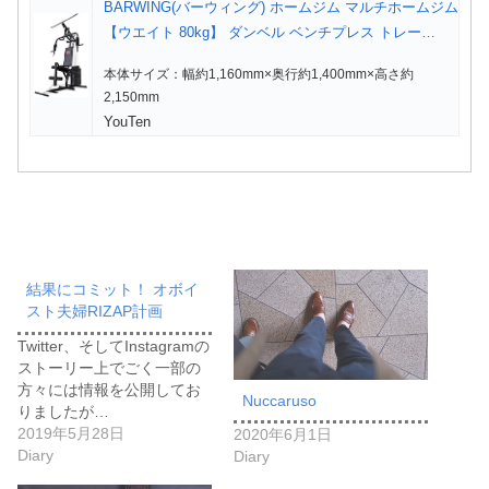
BARWING(バーウィング) ホームジム マルチホームジム
【ウエイト 80kg】 ダンベル ベンチプレス トレー…
本体サイズ：幅約1,160mm×奥行約1,400mm×高さ約
2,150mm
YouTen
結果にコミット！ オボイ
スト夫婦RIZAP計画
Twitter、そしてInstagramの
ストーリー上でごく一部の
方々には情報を公開してお
Nuccaruso
りましたが…
2019年5月28日
2020年6月1日
Diary
Diary