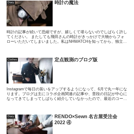
時計の魔法
Diary
時計の記事が続いて恐縮ですが、嬉しくて堪らないのでしばらく許し
てください。 またしても飛田さんの時計がきっかけで大物からフォ
ローいただいてしまいました。私はNHWATCHを知ってから、独立時
計師や小規模時計メーカーの存在に気が付いた...
定点観測のブログ版
Clothes
Instagramで毎日の装いをアップするようになって、6月で丸一年にな
ります。ブログは主にコラボ企画関連の記事や、普段の日記が中心に
なってきてしまってしばらく紹介していなかったので、最近のコーデ
ィネートの中で気に入っているものをこちらで...
RENDO×Sewn 名古屋受注会
Diary
2022 ④