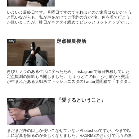
いよいよ最終日です。月曜日ですのでそれほどのご来客はないだろう
と思いながらも、私が声をかけてご予約の方が4名。何を着て行こう
か迷いましたが、昨日がネクタイ締めてビシッとセットアップでした
ので、ちょっとリラックスしたい気分で。 届いた...
定点観測復活
Diary
再びカメラのある生活に戻ったため、Instagramで毎日投稿していた
定点観測の撮影も再開しました。 ちょうどこの日、少し前から交流
が生まれたある大御所ファッショニスタのTwitter質問箱で「ネクタイ
にローファーはない」と...
『愛するということ』
Diary
まだまだ序の口しか使いこなせていないPhotoshopですが、今まで以
上に写真を撮るのが楽しくなりました。RX1RM2のおかげで元々の素