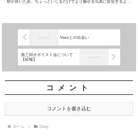
材が良いため、ちょっといじるだけでより魅せる写真に変化するよう
な。生憎カメラの腕前自体は成長していない...
Vassとの出会い
第三回オボイスト会について
【続報】
コメント
コメントを書き込む
ホーム
Diary