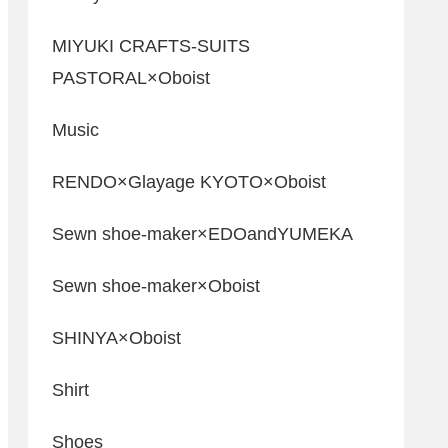
MIYUKI CRAFTS-SUITS
PASTORAL×Oboist
Music
RENDO×Glayage KYOTO×Oboist
Sewn shoe-maker×EDOandYUMEKA
Sewn shoe-maker×Oboist
SHINYA×Oboist
Shirt
Shoes