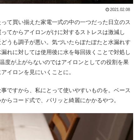
2021.02.08
たって買い揃えた家電一式の中の一つだった日立のス
買ってからアイロンがけに対するストレスは激減し
近どうも調子が悪い。気づいたらぽたぽたと水漏れす
水漏れに対しては使用後に水を毎回抜くことで対処し
、温度が上がらないのではアイロンとしての役割を果
にアイロンを見にいくことに。
仕事ですから、私にとって使いやすいものを。ベース
いからコード式で、パリッと綺麗にかかるやつ。