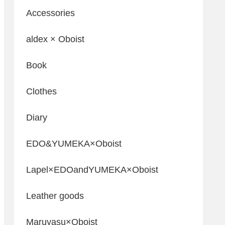
Accessories
aldex × Oboist
Book
Clothes
Diary
EDO&YUMEKA×Oboist
Lapel×EDOandYUMEKA×Oboist
Leather goods
Maruyasu×Oboist