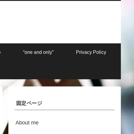
p
“one and only”
Privacy Policy
固定ページ
About me