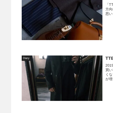
「T
方向
T
Diary
201
買い
くな
が増