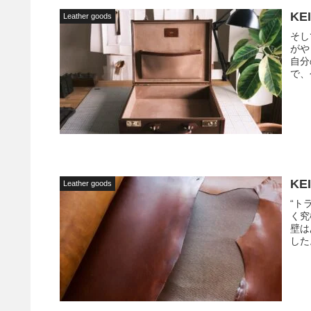
KE
Leather goods
そし
がや
自分
で、
KE
Leather goods
“ト
く究
壁は