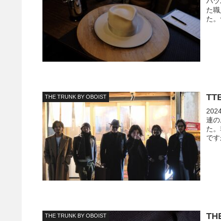
パツ
た職
た。
TT
THE TRUNK BY OBOIST
20
連の
た。
です
TH
THE TRUNK BY OBOIST