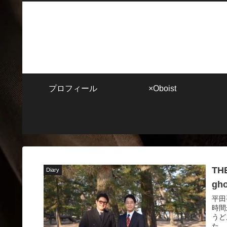
プロフィール
×Oboist
TH
Diary
gh
平田
時間
うど
た。