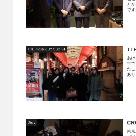
とが
です
T
THE TRUNK BY OBOIST
あけ
年で
たこ
あり
CR
Diary
東京