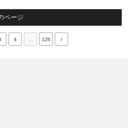
のページ
3
4
…
125