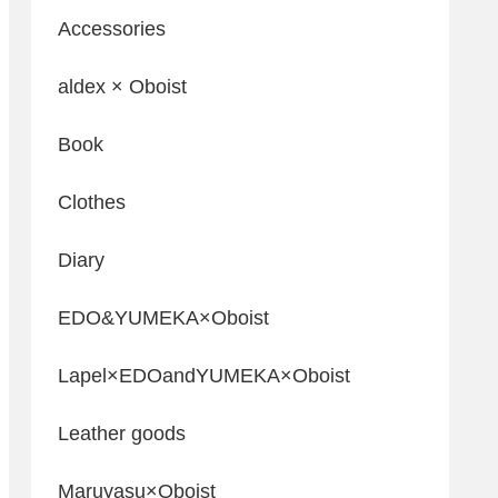
Accessories
aldex × Oboist
Book
Clothes
Diary
EDO&YUMEKA×Oboist
Lapel×EDOandYUMEKA×Oboist
Leather goods
Maruyasu×Oboist