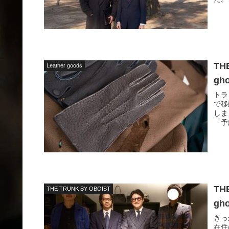
TH
Leather goods
gh
トラ
で移
しま
「予
TH
THE TRUNK BY OBOIST
gh
きっ
在住