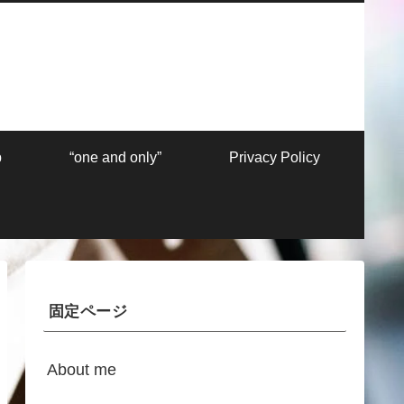
p
“one and only”
Privacy Policy
固定ページ
About me