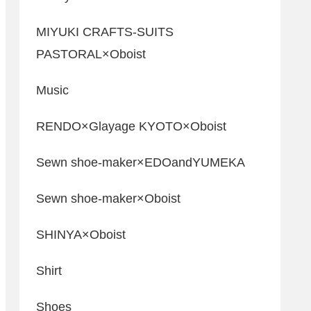
MIYUKI CRAFTS-SUITS
PASTORAL×Oboist
Music
RENDO×Glayage KYOTO×Oboist
Sewn shoe-maker×EDOandYUMEKA
Sewn shoe-maker×Oboist
SHINYA×Oboist
Shirt
Shoes