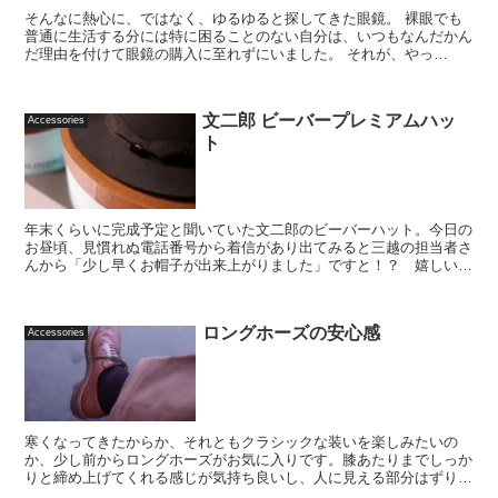
そんなに熱心に、ではなく、ゆるゆると探してきた眼鏡。 裸眼でも
普通に生活する分には特に困ることのない自分は、いつもなんだかん
だ理由を付けて眼鏡の購入に至れずにいました。 それが、やっ
と・・・長かったです。...
文二郎 ビーバープレミアムハッ
Accessories
ト
年末くらいに完成予定と聞いていた文二郎のビーバーハット。今日の
お昼頃、見慣れぬ電話番号から着信があり出てみると三越の担当者さ
んから「少し早くお帽子が出来上がりました」ですと！？ 嬉しい誤
算に興奮が止まらず、午後は仕事が手につきませんでした...
ロングホーズの安心感
Accessories
寒くなってきたからか、それともクラシックな装いを楽しみたいの
か、少し前からロングホーズがお気に入りです。膝あたりまでしっか
りと締め上げてくれる感じが気持ち良いし、人に見える部分はずり下
がって来ないのが安心。 買い足したのはボ...