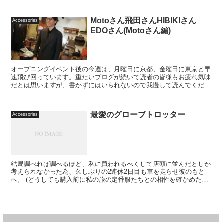
Motoさん飛田さんHIBIKIさん
Accessories
EDOさん(Motoさん編)
オープニングイベント後の今週は、月曜日に京都、金曜日に東京と早
速飛び回っています。重たいブログが続いて読者の皆様もお疲れ気味
だとは思いますが、書かずにはいられないので我慢して読んでくださ
い。 今回の東京出張の主な目的は3つで...
最愛のグローブトロッター
Accessories
結局調べれば調べるほど、私に買われるべくして店頭に並んだとしか
考えられなかった為、久しぶりの2連休2日目も車を走らせ彼のもと
へ。 (どうしても購入前に私の旅の定番服たちとの相性を確かめたか
った) ...