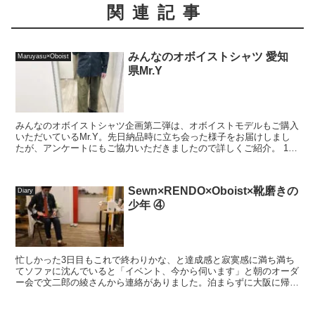
関連記事
みんなのオボイストシャツ 愛知
Maruyasu×Oboist
県Mr.Y
みんなのオボイストシャツ企画第二弾は、オボイストモデルもご購入
いただいているMr.Y。先日納品時に立ち会った様子をお届けしまし
たが、アンケートにもご協力いただきましたので詳しくご紹介。 1.
オボイストシャツがお手元に届いて、...
Sewn×RENDO×Oboist×靴磨きの
Diary
少年 ④
忙しかった3日目もこれで終わりかな、と達成感と寂寞感に満ち満ち
てソファに沈んでいると「イベント、今から伺います」と朝のオーダ
ー会で文二郎の綾さんから連絡がありました。泊まらずに大阪に帰ら
なければいけないスケジュールの中、わざわざお足を運ん...