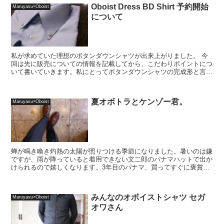
Oboist Dress BD Shirt 予約開始
Maruyasu×Oboist
について
私が求めていた理想のボタンダウンシャツが出来上がりました。 今
回は先に販売についての情報を記載してから、こだわりポイントにつ
いて書いていきます。私にとってボタンダウンシャツの完成形と言っ
ても過言ではない仕上がりに...
夏オボトラとケンゾー君。
Maruyasu×Oboist
蝉が鳴き喚き灼熱の太陽が照りつける季節になりました。暑いのは嫌
ですが、雨が降っていると着用できない文二郎のパナマハットで出か
けられるので嬉しくなります。3年目のパナマ、買ってすぐに褒賞旅
行でハワイに、友人とヴェトナムに行きました。今となっ...
みんなのオボイストシャツ セガ
Maruyasu×Oboist
オワさん