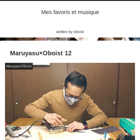
Mes favoris et musique
written by oboist
Maruyasu×Oboist 12
Maruyasu×Oboist