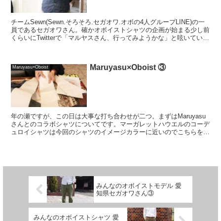
チームSewn(Sewn.そろそろ.セガオワ.オボの4人グループLINE)の一
員であるセガオワさん。確かオボイストシャツの企画が始まる少し前
くらいにTwitterで「マルヤスさん、行ってみようかな」と呟いていら
して、ちょうど良いタイミング...
Maruyasu×Oboist ③
Maruyasu×Oboist
年の瀬ですが、この日は大事な打ち合わせが二つ。まずはMaruyasu
さんとのコラボシャツについてです。マーガレットハウエルのコーデ
ュロイシャツは今回のシャツのイメージカラーに近いのでこちらを着
ていきました。 オボイストモデル...
みんなのオボイストモデル 愛
知県セガオワさん③
みんなのオボイストシャツ 愛