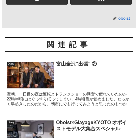
oboist
関連記事
富山金沢“出張” ②
Diary
翌朝。一日目の夜は運転とトランクショーの興奮で疲れていたのか
22時半頃にはぐっすり眠ってしまい、4時頃目が覚めました。せっか
く早起きしたのだから、朝市にでも行ってみようと思ったのもつかの
間、再び睡魔に襲われ二度寝から覚めて準備をしていると...
Oboist×GlayageKYOTO オボイ
Diary
ストモデル大集合スペシャル