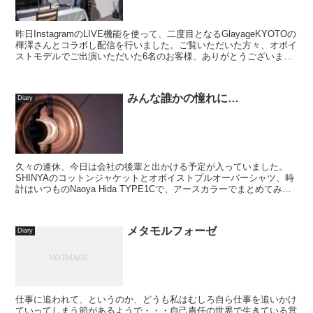
昨日InstagramのLIVE機能を使って、二度目となるGlayageKYOTOの
樺澤さんとコラボし配信を行いました。ご覧いただいた方々、オボイ
ストモデルでご出演いただいた6名のお客様、ありがとうございまし
た(^ ^) 前...
みんな誰かの憧れに…
Diary
久々の連休、今日は会社の後輩と出かける予定が入っていました。
SHINYAのコットンジャケットとオボイストプルオーバーシャツ、時
計はいつものNaoya Hida TYPE1Cで、アースカラーでまとめてみま
した。SHINYA初？となる名古屋受...
メタモルフォーゼ
Diary
仕事に追われて、というのか、どうも私はむしろ自ら仕事を追いかけ
ていってしまう節があるようで・・・自己責任の世界で生きている営