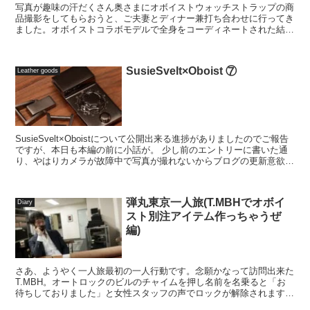
写真が趣味の汗だくさん奥さまにオボイストウォッチストラップの商
品撮影をしてもらおうと、ご夫妻とディナー兼打ち合わせに行ってき
ました。オボイストコラボモデルで全身をコーディネートされた結婚
式も終わり少し落ち着いていた頃だったそうで、タイミン...
SusieSvelt×Oboist ⑦
Leather goods
SusieSvelt×Oboistについて公開出来る進捗がありましたのでご報告
ですが、本日も本編の前に小話が。 少し前のエントリーに書いた通
り、やはりカメラが故障中で写真が撮れないからブログの更新意欲は
減退気味。カメラについては面白...
弾丸東京一人旅(T.MBHでオボイ
Diary
スト別注アイテム作っちゃうぜ
編)
さあ、ようやく一人旅最初の一人行動です。念願かなって訪問出来た
T.MBH。オートロックのビルのチャイムを押し名前を名乗ると「お
待ちしておりました」と女性スタッフの声でロックが解除されます。
ワクワクしながら3階へ。 浅草橋直営...