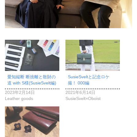
愛知縦断 断捨離と散財の
SusieSveltと記念ロケ
道 with S様(SusieSvelt編)
撮！ 000編
2023年2月14日
2021年6月14日
Leather goods
SusieSvelt×Oboist