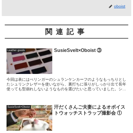
oboist
関連記事
SusieSvelt×Oboist ③
Leather goods
今回は表にはぺリンガーのシュランケンカーフのようなもっちりとし
たシュリンクレザーを使いながら、裏打ちに張りがしっかり出て長年
使っても型崩れしないようなものを選びたいと思っていました。シュ
ランケンカーフはご存知の通り素晴らしい発色と質感の革...
汗だくさんご夫妻によるオボイス
SusieSvelt×Oboist
トウォッチストラップ撮影会 ①