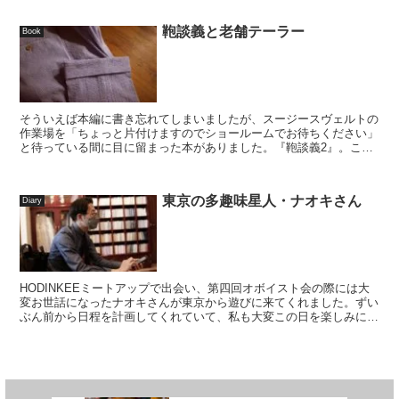
鞄談義と老舗テーラー
Book
そういえば本編に書き忘れてしまいましたが、スージースヴェルトの
作業場を「ちょっと片付けますのでショールームでお待ちください」
と待っている間に目に留まった本がありました。『鞄談義2』。こち
ら、実は以前から購入しようかずっと悩んでいた本で、ま...
東京の多趣味星人・ナオキさん
Diary
HODINKEEミートアップで出会い、第四回オボイスト会の際には大
変お世話になったナオキさんが東京から遊びに来てくれました。ずい
ぶん前から日程を計画してくれていて、私も大変この日を楽しみにし
ておりました。車での移動時間が多くなる予定でした...