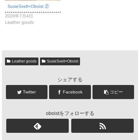
SusieSvelt×Oboist ②
2020年7月4日
Leather goods
Leather goods
SusieSvelt×Oboist
シェアする
Twitter
Facebook
コピー
oboistをフォローする