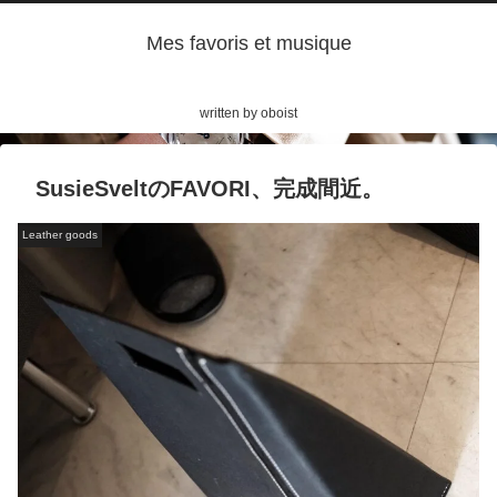
Mes favoris et musique
written by oboist
SusieSveltのFAVORI、完成間近。
Leather goods