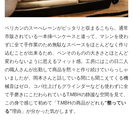
ペリカンのスーべレーンがピッタリと収まるこちら。通常
市販されている一本挿ペンケースと違って、マシンを使わ
ずに全て手作業のため無駄なスペースをほとんどなく作り
込むことが出来るため、ペンそのものの大きさとほとんど
変わらないように思えるフィット感。工房にはこの日二人
の職人さんが出勤して商品を黙々と作り続けていらっしゃ
いましたが、岡本さんと話している間にも聞こえてくる機
械音はゼロ。コバ仕上げもグラインダーなども使わずに全
て手磨きにこだわられているT.MBHの静謐な空間を見て、
この身で感じて初めて「T.MBHの商品がどれも
“整ってい
る”
理由」が分かった気がします。