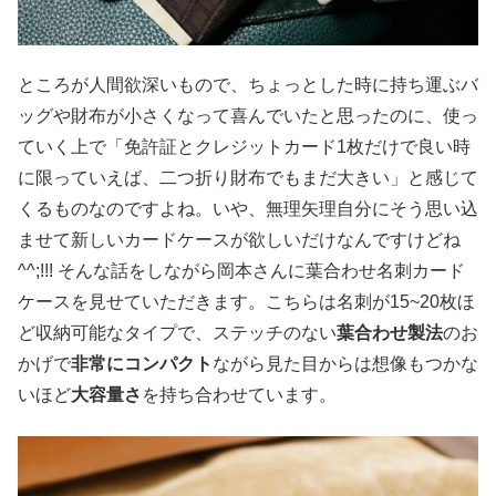
ところが人間欲深いもので、ちょっとした時に持ち運ぶバ
ッグや財布が小さくなって喜んでいたと思ったのに、使っ
ていく上で「免許証とクレジットカード1枚だけで良い時
に限っていえば、二つ折り財布でもまだ大きい」と感じて
くるものなのですよね。いや、無理矢理自分にそう思い込
ませて新しいカードケースが欲しいだけなんですけどね
^^;!!! そんな話をしながら岡本さんに葉合わせ名刺カード
ケースを見せていただきます。こちらは名刺が15~20枚ほ
ど収納可能なタイプで、ステッチのない
葉合わせ製法
のお
かげで
非常にコンパクト
ながら見た目からは想像もつかな
いほど
大容量さ
を持ち合わせています。