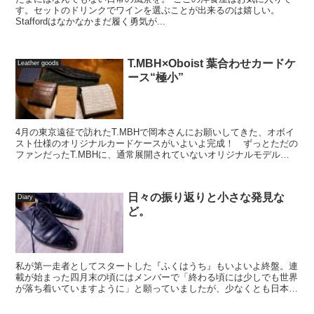
す。セットのドリンクでワインを選ぶことが出来るのは嬉しい。
Staffordはなかなかまだ履く勇気が...
T.MBH×Oboist 葉合わせカードケ
Leather goods
ース“極小”
4月の東京遠征で訪れたT.MBHで岡本さんにお願いしてきた、オボイ
スト仕様のオリジナルカードケースがいよいよ完成！ ずっとただの
ファンだったT.MBHに、通常展開されていないオリジナルモデルを
作っていただけるなんて・・・ブロガー冥利に尽き...
日々の振り返りと小さな発見な
Diary
ど。
私が第一走者としてスタートした『ふくはうち』もいよいよ終盤。連
載が始まった四月末の頃にはメンバーで「終わる頃には少しでも世界
が落ち着いていますように」と願っていましたが、少なくとも日本に
限って言えばこの一ヶ月半で落ち着きを取り戻しつつある...