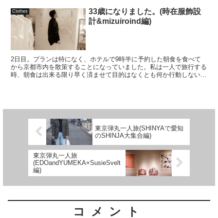
33歳になりました。(時在服飾設
Clothes
計&mizuiroind編)
2日目。プランは特になく、ホテルで9時半に予約した朝食を食べて
から京都市内を散策することになっていました。私は一人で旅行する
時、朝食は出来る限り早く済ませて目的はなくとも何か行動しないと
気が済まないタイプなのですが、妻曰く「特に決まった予...
東京弾丸一人旅(SHINYAで愛知
のSHINJA大集合編)
東京弾丸一人旅
(EDOandYUMEKA×SusieSvelt
編)
コメント