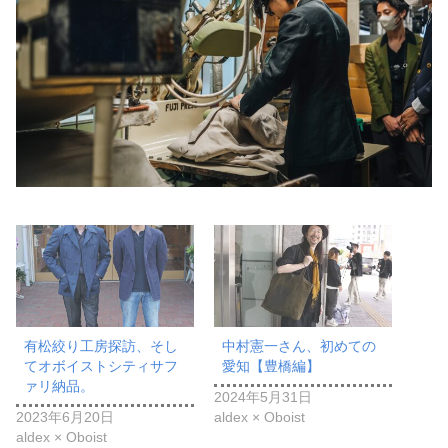
有松絞り工房探訪、そし
中村憲一さん、初めての
てオボイストシティサフ
愛知【豊橋編】
ァリ納品。
2024年5月31日
2023年6月20日
aldex × Oboist
aldex × Oboist