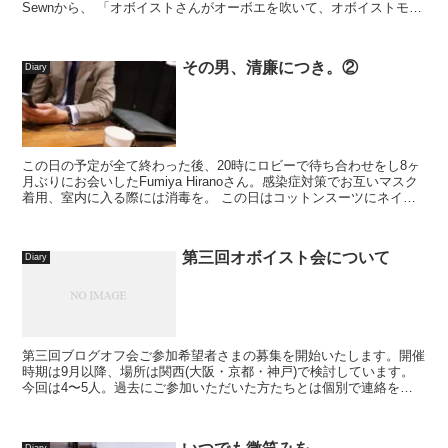
Sewnから、 「オボイストさんがオーボエを吹いて、オボイストモデ
ルの紹介動画を作るのはいかがでしょうか」...
その男、清廉につき。②
Diary
この日の予定が全て終わった後、20時にロビーで待ち合わせをし8ヶ
月ぶりにお会いしたFumiya Hiranoさん。感染症対策でお互いマスク
着用、室内に入る際には消毒を。 この日はコットンスーツにネイビ
ーのタイをされていました...
第三回オボイスト会について
Diary
第三回ブログオフ会ご参加希望者さまの募集を開始いたします。開催
時期は9月以降、場所は関西(大阪・京都・神戸)で検討しています。
今回は4〜5人。過去にご参加いただいた方たちとは個別で連絡を取
り合ってお会い出来る関係を築くことが出来ましたので...
Diary