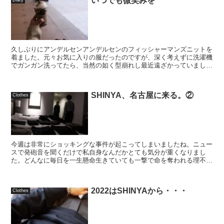
いつでも微笑みを
久しぶりにアンデルセンアンデルセンのフィッシャーマンズニットを
着ました。元々お気に入りの服だったのですが、深く考えずに洗濯機
でガンガン洗ってたら、当然の如く型崩れし最近遠ざかっていました
が、スチームアイロンで整形し直したらなんとか着られる...
SHINYA、名古屋に来る。②
Clothes
今週は非常にショッキングな事件が起こってしまいましたね。ニュー
スで発砲音を聞くだけで私自身なんだかとても気分が重くなりまし
た。どんなに毎日を一生懸命生きていても一撃で命を奪われる理不尽
さを思うと一体何が正解なのか分からなくなりそうですが、...
2022はSHINYAから・・・
Clothes