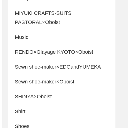
MIYUKI CRAFTS-SUITS
PASTORAL×Oboist
Music
RENDO×Glayage KYOTO×Oboist
Sewn shoe-maker×EDOandYUMEKA
Sewn shoe-maker×Oboist
SHINYA×Oboist
Shirt
Shoes