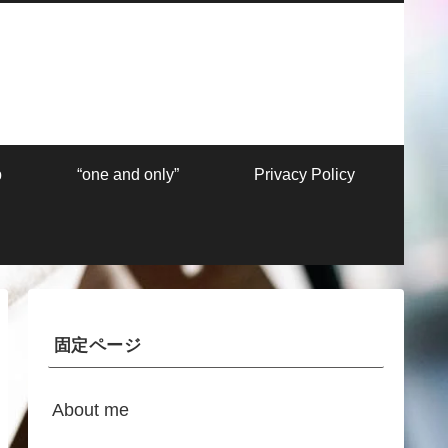
p
“one and only”
Privacy Policy
固定ページ
About me