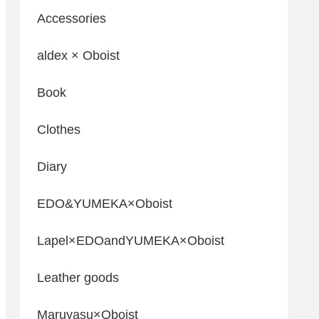
Accessories
aldex × Oboist
Book
Clothes
Diary
EDO&YUMEKA×Oboist
Lapel×EDOandYUMEKA×Oboist
Leather goods
Maruyasu×Oboist