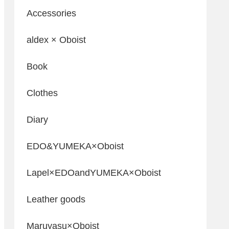
Accessories
aldex × Oboist
Book
Clothes
Diary
EDO&YUMEKA×Oboist
Lapel×EDOandYUMEKA×Oboist
Leather goods
Maruyasu×Oboist