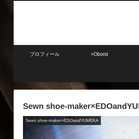
プロフィール
×Oboist
Sewn shoe-maker×EDOandY
Sewn shoe-maker×EDOandYUMEKA