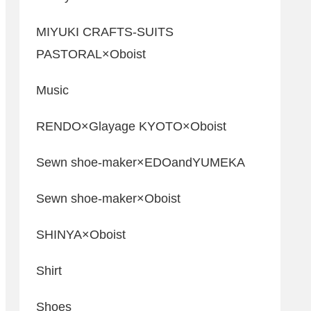
MIYUKI CRAFTS-SUITS
PASTORAL×Oboist
Music
RENDO×Glayage KYOTO×Oboist
Sewn shoe-maker×EDOandYUMEKA
Sewn shoe-maker×Oboist
SHINYA×Oboist
Shirt
Shoes