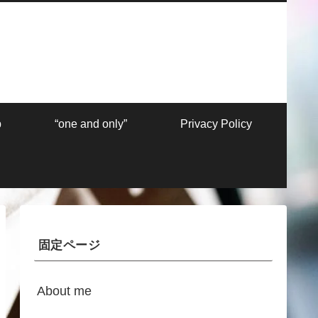
p
“one and only”
Privacy Policy
固定ページ
About me