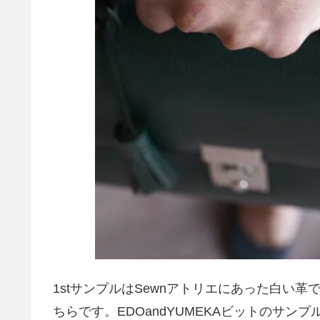
1stサンプルはSewnアトリエにあった白い
ちらです。EDOandYUMEKAビットのサ